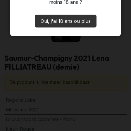
moins 18 ans ?
Oui, j'ai 18 ans ou plus
Saumur-Champigny 2021 Lena
FILLIATREAU (demie)
Dit product is niet meer beschikbaar.
Regio's
:
Loire
Millésime
:
2021
Druivensoort
:
Cabernet - franc
kleur
:
Rouge