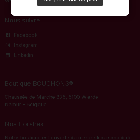
Vendredi
: Luxembourg
Nous suivre
Facebook
Instagram
Linkedin
Boutique BOUCHONS®
Chaussée de Marche 875, 5100 Wierde
Namur - Belgique
Nos Horaires
Notre boutique est ouverte du mercredi au samedi de