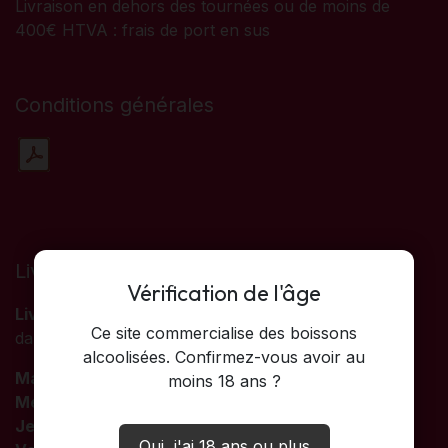
Livraison en dehors des tournées ou de moins de
400€ HTVA : frais de port en sus
Conditions générales
Livraison
Vérification de l'âge
Livraison gratuite
à partir de 400
€
HTVA d'achat
Ce site commercialise des boissons
dans la tournée de votre province :
alcoolisées. Confirmez-vous avoir au
Mardi
: Namur
moins 18 ans ?
Mercredi
: Hainaut / Namur
Jeudi
: Brabant Wallon / Liège
Oui, j'ai 18 ans ou plus