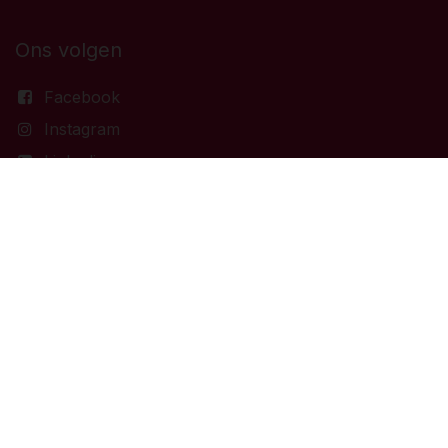
Ons volgen
Facebook
Instagram
Linkedin
Boutique BOUCHONS®
Chaussée de Marche 875, 5100 Wierde
Namur - België
Onze Uren
Onze winkel is open van woensdag tot zaterdag van