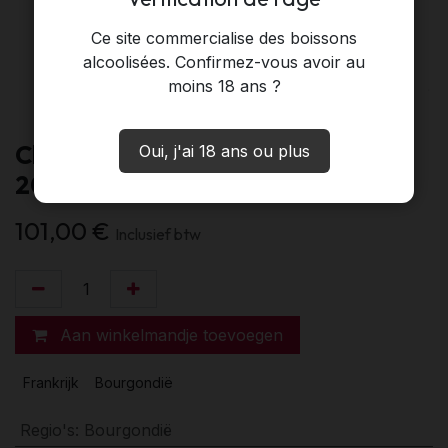
Ce site commercialise des boissons
alcoolisées. Confirmez-vous avoir au
moins 18 ans ?
Chambolle-Musigny LES CRAS
Oui, j'ai 18 ans ou plus
2023 Rion (75)
101,00
€
Inclusief btw
Aan winkelmandje toevoegen
Frankrijk
Bourgondië
Regio's
:
Bourgondië