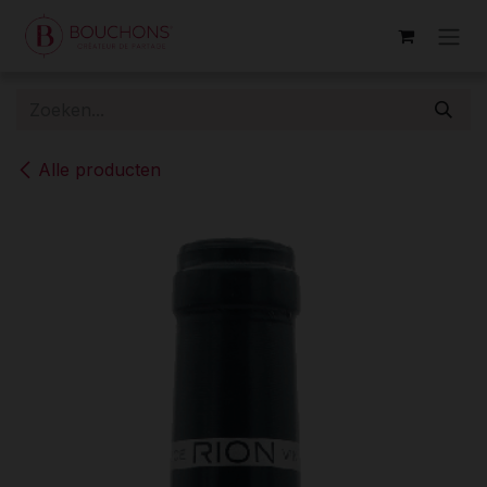
Overslaan naar inhoud
Alle producten