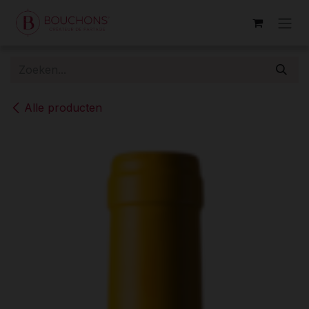
Overslaan naar inhoud
Alle producten