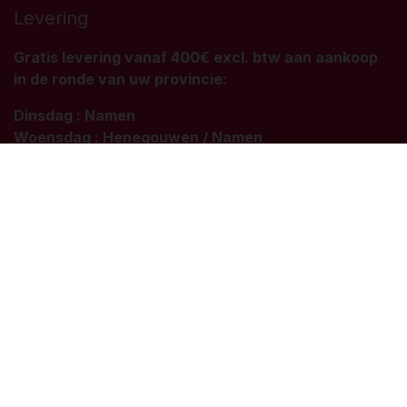
Levering
Gratis levering vanaf 400€ excl. btw aan aankoop
in de ronde van uw provincie:
Dinsdag : Namen
Woensdag : Henegouwen / Namen
Donnerstag : Waals-Brabant / Luik
Vrijdag : Luxemburg
Ons volgen
Facebook
Instagram
Linkedin