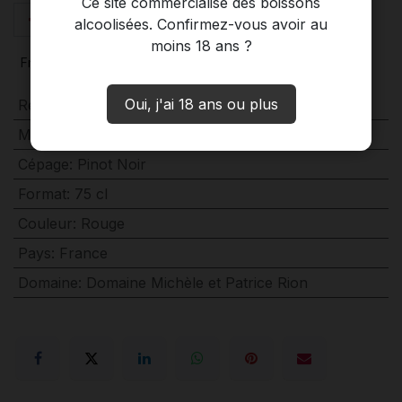
Ce site commercialise des boissons
Ajouter au panier
alcoolisées. Confirmez-vous avoir au
moins 18 ans ?
France
Bourgogne
Oui, j'ai 18 ans ou plus
Régions
:
Bourgogne
Millésime
:
2022
Cépage
:
Pinot Noir
Format
:
75 cl
Couleur
:
Rouge
Pays
:
France
Domaine
:
Domaine Michèle et Patrice Rion