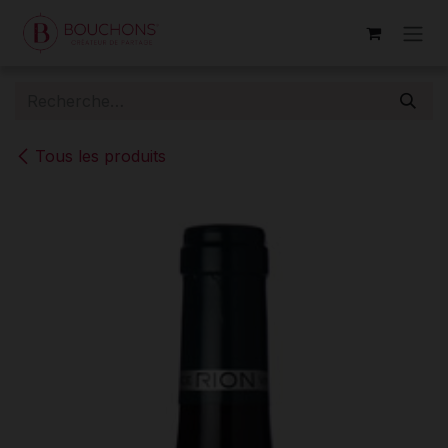
Se rendre au contenu
Tous les produits