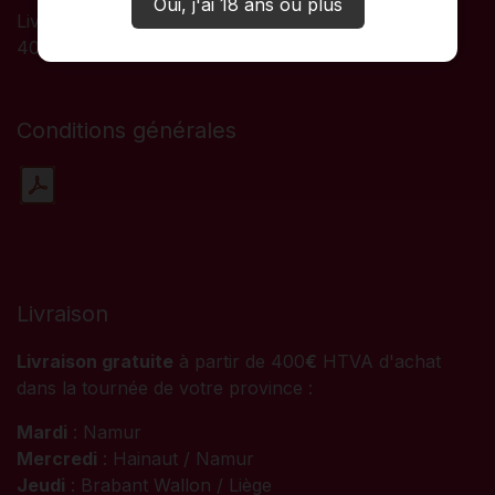
Oui, j'ai 18 ans ou plus
Livraison en dehors des tournées ou de moins de
400€ HTVA : frais de port en sus
Conditions générales
Livraison
Livraison gratuite
à partir de 400
€
HTVA d'achat
dans la tournée de votre province :
Mardi
: Namur
Mercredi
: Hainaut / Namur
Jeudi
: Brabant Wallon / Liège