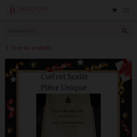
Se rendre au contenu
Tous les produits