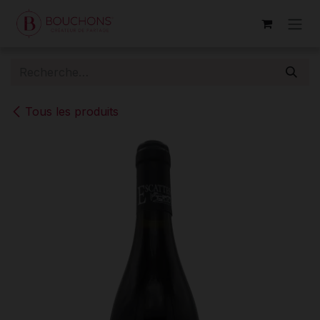
Se rendre au contenu
Tous les produits