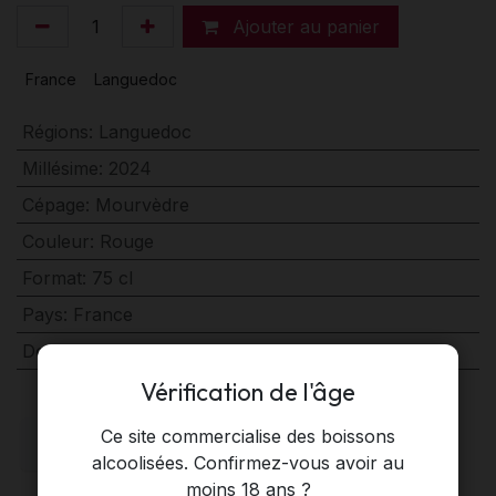
Ajouter au panier
France
Languedoc
Régions
:
Languedoc
Millésime
:
2024
Cépage
:
Mourvèdre
Couleur
:
Rouge
Format
:
75 cl
Pays
:
France
Domaine
:
Domaine de l'Escattes
Vérification de l'âge
Ce site commercialise des boissons
alcoolisées. Confirmez-vous avoir au
moins 18 ans ?