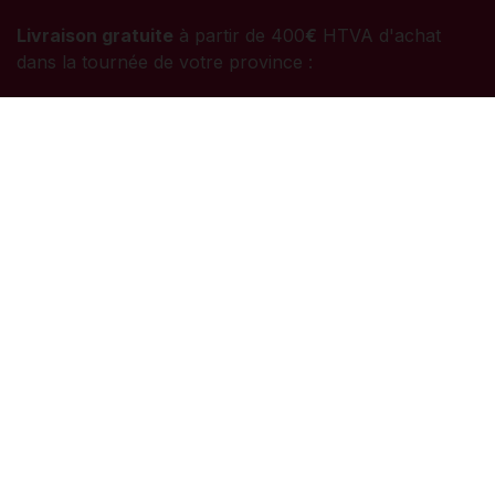
Livraison gratuite
à partir de 400
€
HTVA d'achat
dans la tournée de votre province :
Mardi
: Namur
Mercredi
: Hainaut / Namur
Jeudi
: Brabant Wallon / Liège
Vendredi
: Luxembourg
Nous suivre
Facebook
Instagram
Linkedin
Boutique BOUCHONS®