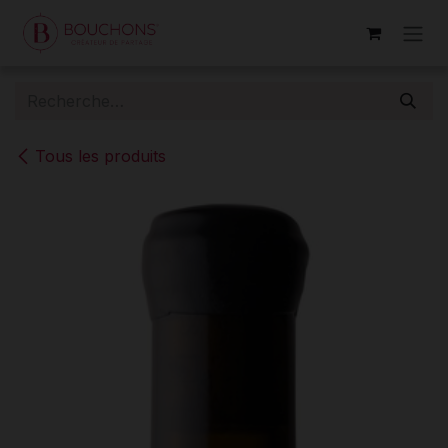
Se rendre au contenu
Tous les produits