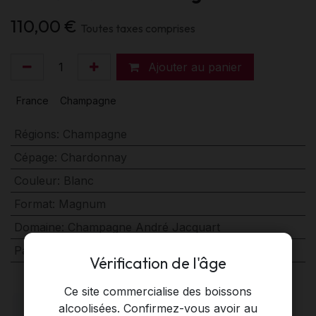
110,00
€
Toutes taxes comprises
Ajouter au panier
France
Champagne
Régions
:
Champagne
Cépage
:
Chardonnay
Couleur
:
Blanc
Format
:
Magnum
Domaine
:
Champagne André Jacquart
Pays
:
France
Vérification de l'âge
Ce site commercialise des boissons
alcoolisées. Confirmez-vous avoir au