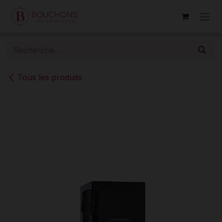
Se rendre au contenu
Tous les produits