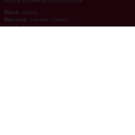
dans la tournée de votre province :
Mardi
: Namur
Mercredi
: Hainaut / Namur
Jeudi
: Brabant Wallon / Liège
Vendredi
: Luxembourg
Nous suivre
Facebook
Instagram
Linkedin
Boutique BOUCHONS®
Chaussée de Marche 875, 5100 Wierde
Namur - Belgique