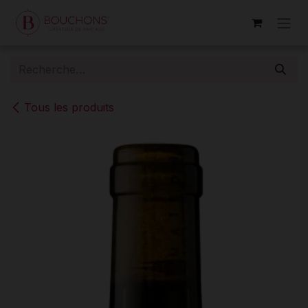
Se rendre au contenu
Tous les produits