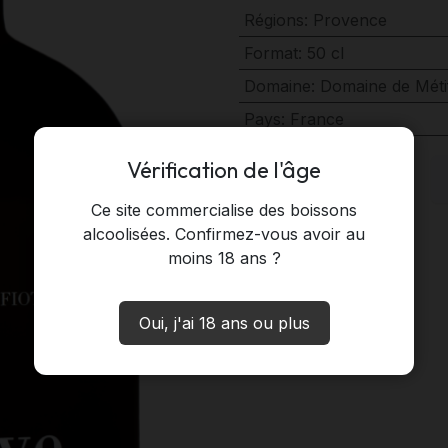
Régions
:
Provence
Format
:
50 cl
Domaine
:
Domaine de Métif
Pays
:
France
Vérification de l'âge
Ce site commercialise des boissons
alcoolisées. Confirmez-vous avoir au
moins 18 ans ?
Oui, j'ai 18 ans ou plus