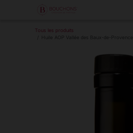
Se rendre au contenu
Accueil
Boutique
Tous les produits
Huile AOP Vallée des Baux-de-Provenc