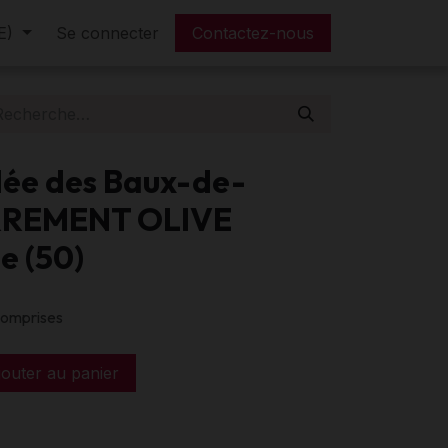
E)
tre tarif
Se connecter
FAQ
Contactez-nous
lée des Baux-de-
RREMENT OLIVE
e (50)
comprises
outer au panier