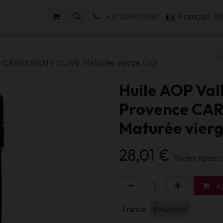
Nos Domaines
Évènements
L'équipe
À propos
Français (B
No
+32 496410930
e CARREMENT OLIVE Maturée vierge (50)
Huile AOP Val
Provence CA
Maturée vierg
28,01
€
Toutes taxes 
Aj
France
Provence