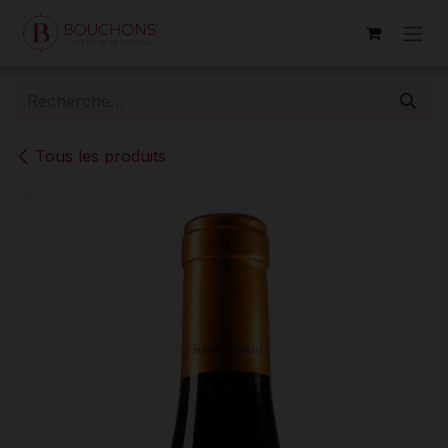
Se rendre au contenu
Tous les produits