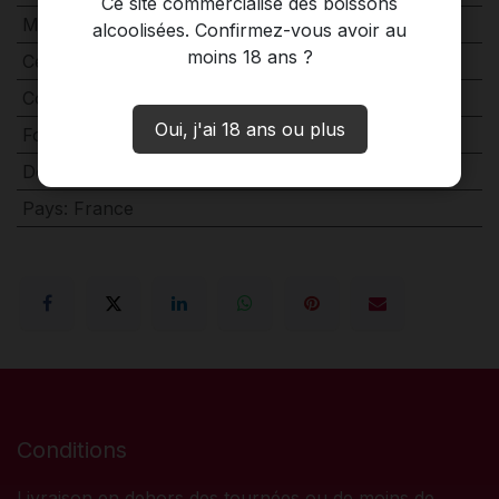
Ce site commercialise des boissons
Millésime
:
2020
alcoolisées. Confirmez-vous avoir au
moins 18 ans ?
Cépage
:
Malbec
Couleur
:
Rouge
Oui, j'ai 18 ans ou plus
Format
:
75 cl
Domaine
:
Clos d'Audhuy
Pays
:
France
Conditions
Livraison en dehors des tournées ou de moins de