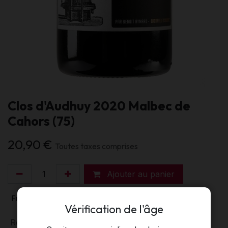
Clos d'Audhuy 2020 Malbec de
Cahors (75)
20,90
€
Toutes taxes comprises
Ajouter au panier
France
Sud-Ouest
Vérification de l'âge
Régions
:
Sud-Ouest