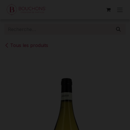
Se rendre au contenu
Tous les produits