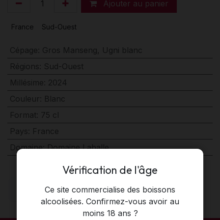
Ajouter au panier
France
Sud-Ouest
Cépage
:
Gros Manseng
,
Ugni blanc
Régions
:
Sud-Ouest
Millésime
:
2024
Couleur
:
Blanc
Format
:
75 cl
Pays
:
France
Domaine
:
Domaine Laballe
Vérification de l'âge
Ce site commercialise des boissons
alcoolisées. Confirmez-vous avoir au
moins 18 ans ?