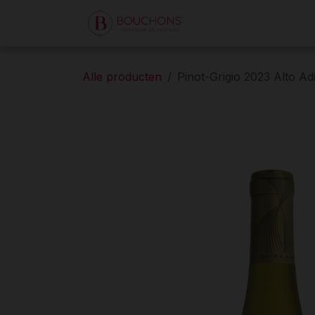
Overslaan naar inhoud
Home
Winkel
On
Alle producten
Pinot-Grigio 2023 Alto Ad