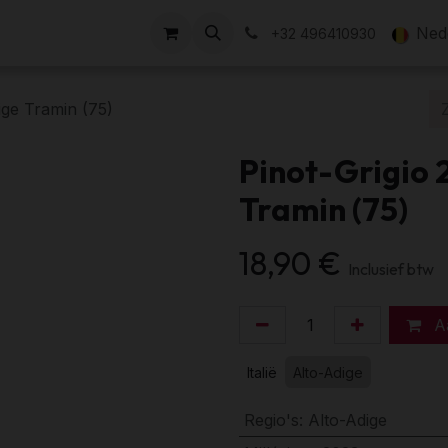
ze Domein
Events
Het team
Over
Onze tarieven
Ned
+32 496410930
ige Tramin (75)
Pinot-Grigio 
Tramin (75)
18,90
€
Inclusief btw
Aa
Italië
Alto-Adige
Regio's
:
Alto-Adige