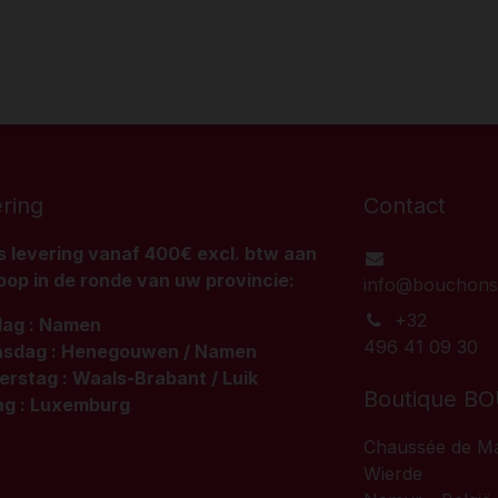
ring
Contact
s levering vanaf 400€ excl. btw aan
op in de ronde van uw provincie:
info@bouchons
+32
dag : Namen
496 41 09 30
sdag : Henegouwen / Namen
rstag : Waals-Brabant / Luik
Boutique 
ag : Luxemburg
Chaussée de Ma
Wierde