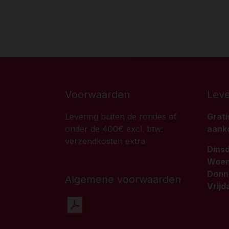
Voorwaarden
Leve
Levering buiten de rondes of
Grati
onder de 400€ excl. btw:
aanko
verzendkosten extra
Dins
Woen
Donne
Algemene voorwaarden
Vrijd