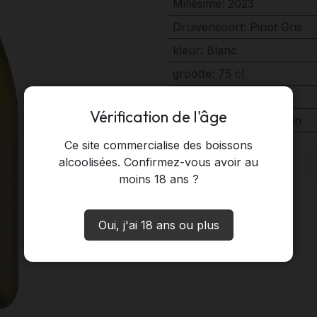
Millésime
:
2023
Druivensoort
:
Pinot Gris
kleur
:
Blanc
grootte
:
75 cl
Land
:
Italië
Vérification de l'âge
Domein
:
Cantina Tramin
Ce site commercialise des boissons
alcoolisées. Confirmez-vous avoir au
moins 18 ans ?
Oui, j'ai 18 ans ou plus