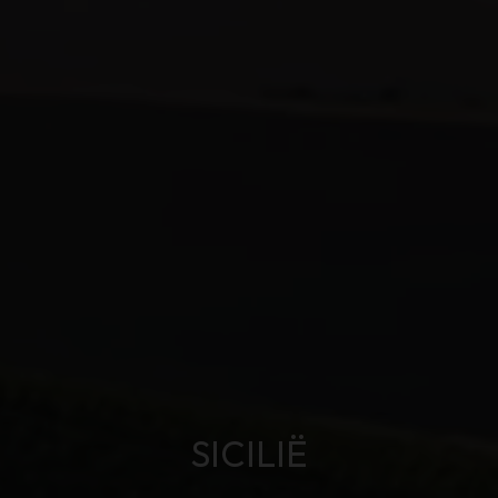
SICILIË