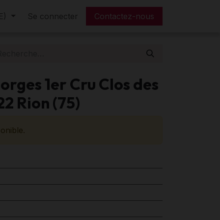
E)
tre tarif
Se connecter
FAQ
Contactez-nous
orges 1er Cru Clos des
22 Rion (75)
onible.