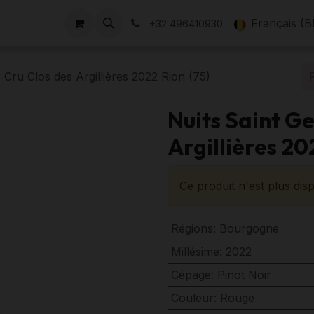
Nos Domaines
Évènements
L'équipe
À propos
Français (B
No
+32 496410930
 Cru Clos des Argillières 2022 Rion (75)
Nuits Saint Ge
Argillières 20
Ce produit n'est plus disp
Régions
:
Bourgogne
Millésime
:
2022
Cépage
:
Pinot Noir
Couleur
:
Rouge