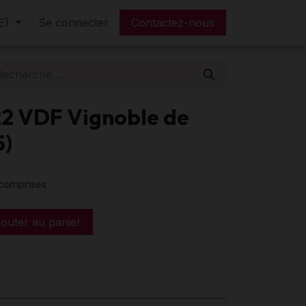
E)
tre tarif
Se connecter
FAQ
Contactez-nous
2 VDF Vignoble de
5)
 comprises
outer au panier