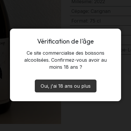
Millésime
:
2022
Cépage
:
Carignan
Format
:
75 cl
Couleur
:
Rouge
Vérification de l'âge
Pays
:
France
Domaine
:
Domaine Jape-
Ce site commercialise des boissons
alcoolisées. Confirmez-vous avoir au
moins 18 ans ?
Oui, j'ai 18 ans ou plus