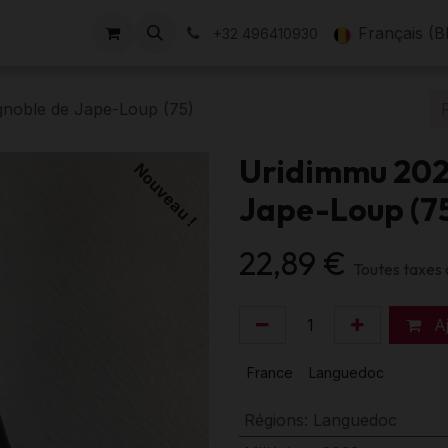
Nos Domaines
Évènements
L'équipe
À propos
Français (B
No
+32 496410930
noble de Jape-Loup (75)
Uridimmu 202
Nouveau !
Jape-Loup (7
22,89
€
Toutes taxes
Aj
France
Languedoc
Régions
:
Languedoc